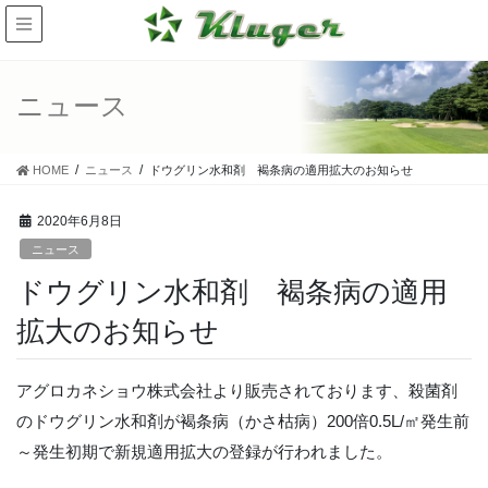
ニュース
HOME
ニュース
ドウグリン水和剤 褐条病の適用拡大のお知らせ
2020年6月8日
ニュース
ドウグリン水和剤 褐条病の適用
拡大のお知らせ
アグロカネショウ株式会社より販売されております、殺菌剤
のドウグリン水和剤が褐条病（かさ枯病）200倍0.5L/㎡発生前
～発生初期で新規適用拡大の登録が行われました。