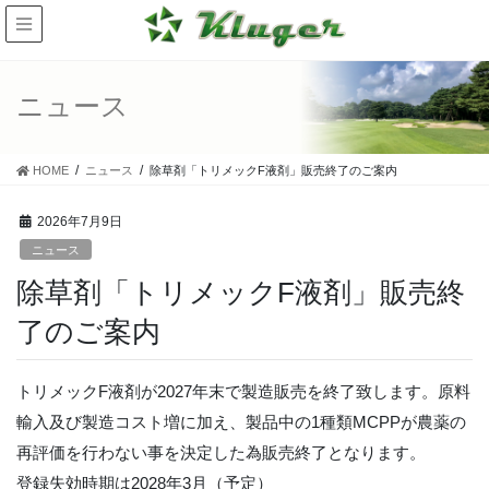
ニュース
HOME
ニュース
除草剤「トリメックF液剤」販売終了のご案内
2026年7月9日
ニュース
除草剤「トリメックF液剤」販売終
了のご案内
トリメックF液剤が2027年末で製造販売を終了致します。原料
輸入及び製造コスト増に加え、製品中の1種類MCPPが農薬の
再評価を行わない事を決定した為販売終了となります。
登録失効時期は2028年3月（予定）